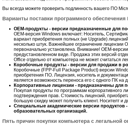
Вы всегда можете проверить подлинность вашего ПО Micro
Варианты поставки программного обеспечения M
OEM-продукты - версии предназначенные для по
ОЕМ-версия Windows включает: Носитель, Сертифика
вариант приобретения полных (не Upgrade) лицензи
несколько штук. Важнейшее ограничение лицензии О
первоначально установлена. Внимание! ОЕМ-версии W
предустановленном виде. Продажа этих версий отде
Office отдельно от компьютера не может считаться л
Коробочные продукты - версии для продажи в ро
Коробочные (FPP-Full Package Product) версии Wind
приобретения ПО. Лицензия, носитель и документац
является возможность переноса его с одного ПК на д
Корпоративные лицензии - предназначены для п
Покупая продукты по программам корпоративного лиц
подтверждения прав. Стоимость лицензий, приобрет
большую скидку может получить клиент. Носителт и д
Специальные академические версии продуктов -
образовательных организаций.
Пять причин покупки компьютера с легальной о