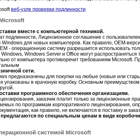
soft
веб-узле проверки подлинности
icrosoft
ставки вместе с компьютерной техникой.
т подлинности, Лицензионное соглашение с пользователем
й Windows для новых компьютеров. Как правило, ОЕМ-верси
ЕМ - операционную систему разрешается использовать толь
indows, Windows Server и Office могут распространяться 
льно от компьютера противоречит требованиям Microsoft. 
егальным
зничной сети.
ows предназначены для покупки на любые (новые или стары
ия упакованы в крачоную коробку. Основным преимущством 
ругой.
оставки программного обеспечения организациям.
ензирования, заказчик платит только за лицензионные пра
аемых по программам корпоративного лицензирования, опре
окументация, как правило, не включаются в поставку и зака
 предлагаются по специальным ценам в виде коробоч
перационной системой Microsoft