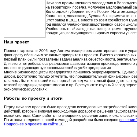
Началом промышленного маслоделия в Вологодской 
на территории поселка Молочное маслодельный за
Вологодской губернии, но и в России. На этом заво
Кроме того, маслозавод Бумана был примечателен 
Этот завод в 1911 г. вместе со всем хозяйством Бу
год являлся учебно-производственной базой школы
Учебно-опытный завод в настоящее время - крупно
продукцию, пользующуюся широким спросом у насе
Наш проект
Проект стартовал в 2006 году. Автоматизация регламентированного и упра
факт сразу обозначил основные приоритеты проекта. Вместо характерных д
первый план были поставлены задачи анализа себестоимости, рентабельн
Для этого потребовалось реализовать автоматизацию производственного у
полезные руководству и экономической службе предприятия.
Многие бизнес-процессы предприятия пришлось реформировать. Однако, в
даром. Достаточно только отметить, что предварительный финансовый рез
казалось-бы технический и на первый взгляд маловажный факт дает заво
готовой продукции, закупке молока и пр. В результате крупный завод пер
экономических условиях.
Работы по проекту и итоги
Перед началом проекта было проведено исследование потребностей клиен
действий, который включал необходимые доработки решения "1С:Управле
новой системы. Сами работы по внедрению решения заняли около шести 
По итогам внедрения нашей командой разработки было создано
решение 
Подробнее о проекте на сайте 1С