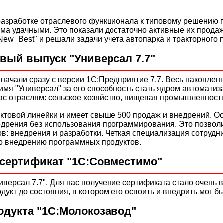
азработке отраслевого функционала к типовому решению п
ма удачными. Это показали достаточно активные их продаж
w_Best" и решали задачи учета автопарка и тракторного па
рвый выпуск "Универсал 7.7"
 начали сразу с версии 1С:Предприятие 7.7. Весь накоплен
мя "Универсал" за его способность стать ядром автоматиз
с отраслям: сельское хозяйство, пищевая промышленность
ктовой линейки и имеет свыше 500 продаж и внедрений. Ос
едрения без использования программирования. Это позвол
ов: внедрения и разработки. Четкая специализация сотрудн
по внедрению программных продуктов.
 сертификат "1С:Совместимо"
версал 7.7". Для нас получение сертификата стало очень ва
укт до состояния, в котором его освоить и внедрить мог б
одукта "1С:Молокозавод"