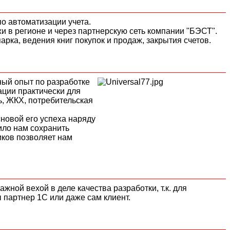
о автоматизации учета.
и в регионе и через партнерскую сеть компании "БЭСТ".
рка, ведения книг покупок и продаж, закрытия счетов.
ный опыт по разработке
ации практически для
, ЖКХ, потребительская
новой его успеха наряду
ило нам сохранить
иков позволяет нам
жной вехой в деле качества разработки, т.к. для
ы партнер 1С или даже сам клиент.