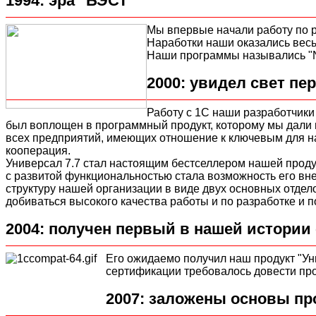
1994: эра "БЭСТ"
Мы впервые начали работу по р
Наработки наши оказались весь
Наши программы назывались "Ne
2000: увидел свет пе
Работу с 1С наши разработчики
был воплощен в программный продукт, которому мы дали и
всех предприятий, имеющих отношение к ключевым для на
кооперация.
Универсал 7.7 стал настоящим бестселлером нашей проду
с развитой функциональностью стала возможность его вн
структуру нашей организации в виде двух основных отдел
добиваться высокого качества работы и по разработке и 
2004: получен первый в нашей истории
Его ожидаемо получил наш продукт "Уни
сертификации требовалось довести прод
2007: заложены основы пр