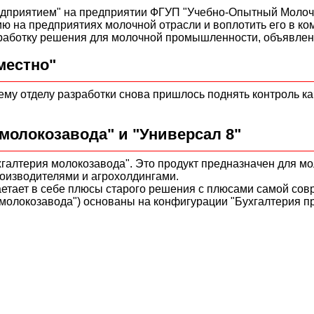
дприятием" на предприятии ФГУП "Учебно-Опытный Молочн
ю на предприятиях молочной отрасли и воплотить его в ко
азработку решения для молочной промышленности, объявл
местно"
 отделу разработки снова пришлось поднять контроль каче
молокозавода" и "Универсал 8"
галтерия молокозавода". Это продукт предназначен для м
оизводителями и агрохолдингами.
таетает в себе плюсы старого решения с плюсами самой со
 молокозавода") основаны на конфигурации "Бухгалтерия пр